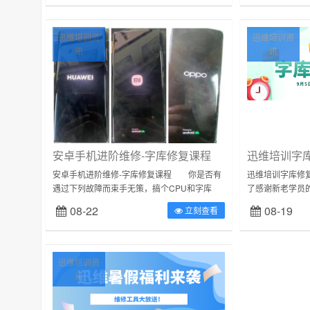
赴美...
迅维培训资
迅维培训资
讯
讯
安卓手机进阶维修-字库修复课程
安卓手机进阶维修-字库修复课程 你是否有
迅维培训字库修
遇过下列故障而束手无策，搞个CPU和字库
了感谢新老学员
（手机硬盘）故障依旧？有时盘完CPU直接盖
一名更出色的维
08-22
08-19
立刻查看
白布抬走！！！诸如此类故障： 开机...
字库修复课程，名
迅维培训资
讯