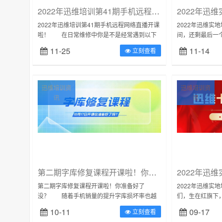
2022年迅维培训第41期手机远程网络直播开课啦！
2022年迅维培训第41期手机远程网络直播开课
2022年迅维实
啦！ 在日常维修中你是不是经常遇到以下
间，还剩最后一个
情形，修机没思路，心里紧张担心修不好，故
年定下的目标你
11-25
11-14
立刻查看
障手机还找不到问题点，客户又在店等...
拿死工资，想换工作..
迅维培训资
迅维培训资
讯
讯
第二期字库修复课程开课啦！你准备好了没？
第二期字库修复课程开课啦！你准备好了
2022年迅维实
没？ 随着手机销量的提升字库损坏率也越
们，生在红旗下
来越高，大家期待已久的字库修复课程第二期
国家有力量，民
10-11
09-17
立刻查看
准备开课了，让我们迎着晨曦，踏着秋风，共
夏，五星闪耀皆为