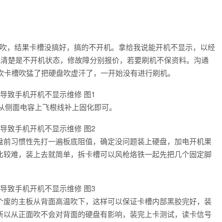
一通吹，结果卡槽没搞好，搞的不开机。拿给我说能开机不显示，以经
说清楚是不开机状态，修故障分别报价，若要刷机不保资料。沟通
吹卡槽吹猛了把硬盘吹虚汗了，一开始没有进行刷机。
从侧面电容上飞根线补上固化即可。
前习惯性先打一遍板底阻值，确定没问题装上硬盘，加电开机果
比较难，装上去就简单，拆卡槽可以风枪烙铁一起先把几个固定脚
废的主板从背面高温吹下，这样可以保证卡槽内部黑胶完好，装
所以从正面吹不会对背面的硬盘有影响，装完上卡测试，读卡信号