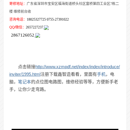
寄修地址：
广东省深圳市宝安区福海街道桥头社区富桥第四工业区7栋二
楼 维修前台收
咨询电话：
18025327725 0755-27391022
QQ/微信：
2657227237
2867126052
http://www.xzmpdf.net/index/index/introduce/
点击链接
inviter/1995.html
注册下载鑫智造看看，里面有
手机
，电
脑，
笔记本
的点位图电路图，维修经验等等，方便新手老
手，让你少走弯路。